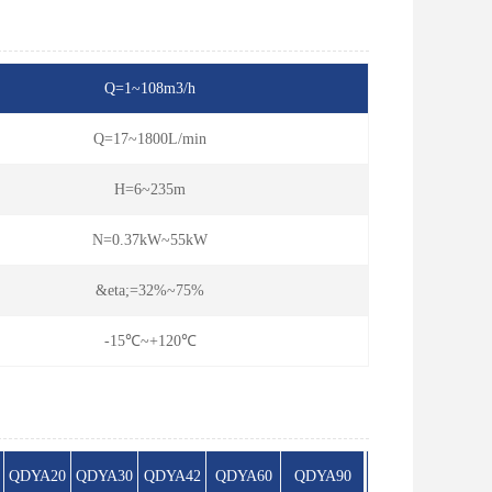
Q=1~108m3/h
Q=17~1800L/min
H=6~235m
N=0.37kW~55kW
&eta;=32%~75%
-15℃~+120℃
QDYA20
QDYA30
QDYA42
QDYA60
QDYA90