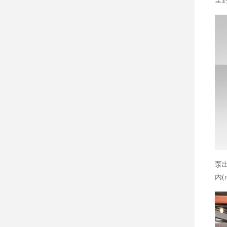
全封
泵出
內(