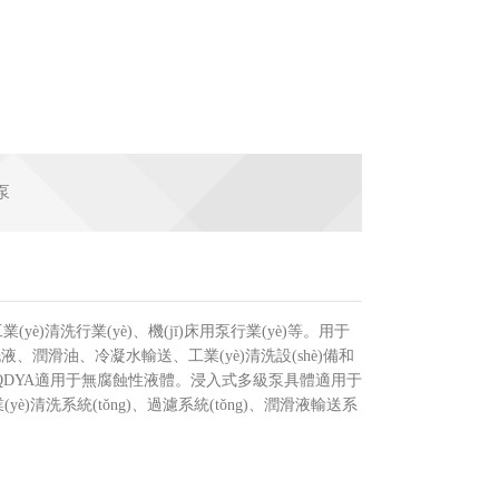
泵
yè)清洗行業(yè)、機(jī)床用泵行業(yè)等。用于
洗液、潤滑油、冷凝水輸送、工業(yè)清洗設(shè)備和
。QDYA適用于無腐蝕性液體。浸入式多級泵具體適用于
、工業(yè)清洗系統(tǒng)、過濾系統(tǒng)、潤滑液輸送系