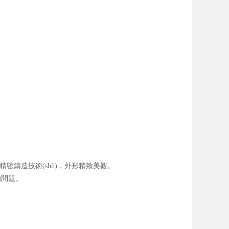
密鑄造技術(shù)，外形精致美觀。
。