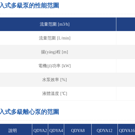
入式多級泵的性能范圍
流量范圍 [m3/h]
流量范圍 [L/min]
揚(yáng)程 [m]
電機(jī)功率 [kW]
水泵效率 [%]
液體溫度 [℃]
入式多級離心泵的范圍
說明
QDYA2
QDYA4
QDYA8
QDYA12
QDYA16