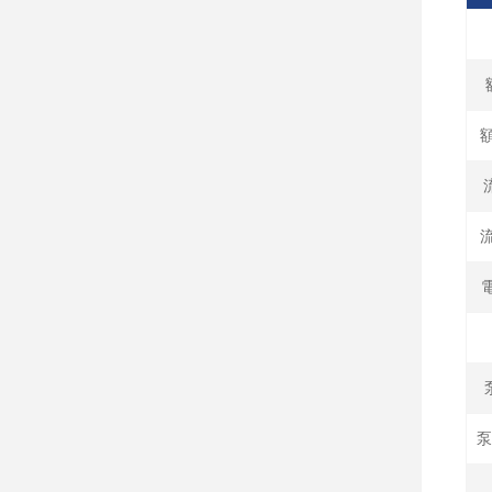
額
流
電
泵