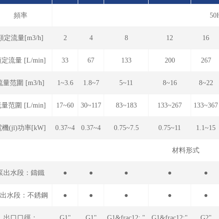
頻率
50
額定流量[m3/h]
2
4
8
12
16
定流量 [L/min]
33
67
133
200
267
流量范圍 [m3/h]
1~3.6
1.8~7
5~11
8~16
8~22
量范圍 [L/min]
17~60
30~117
83~183
133~267
133~367
機(jī)功率[kW]
0.37~4
0.37~4
0.75~7.5
0.75~11
1.1~15
材料形式
泵出水段：鑄鐵
●
●
●
●
●
出水段：不銹鋼
●
●
●
●
●
出口口徑：
G1"
G1"
G1&frac12; "
G1&frac12;"
G2"