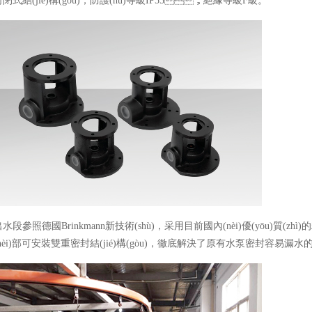
閉式結(jié)構(gòu)，防護(hù)等級IP55，絕緣等級F級。
水段參照德國Brinkmann新技術(shù)，采用目前國內(nèi)優(yōu)質(zhì)的精
nèi)部可安裝雙重密封結(jié)構(gòu)，徹底解決了原有水泵密封容易漏水的問題