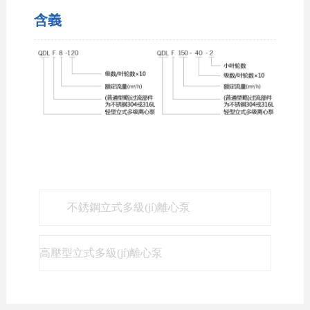
含義
不銹鋼立式多級(jí)離心泵
高壓型立式多級(jí)離心泵