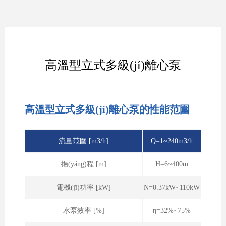
高溫型立式多級(jí)離心泵
高溫型立式多級(jí)離心泵的性能范圍
流量范圍 [m3/h]
Q=1~240m3/h
揚(yáng)程 [m]
H=6~400m
電機(jī)功率 [kW]
N=0.37kW~110kW
水泵效率 [%]
η=32%~75%