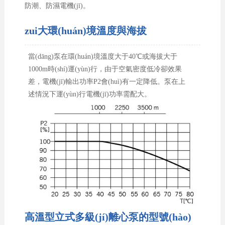
防潮、防濕電機(jī)。
zui大環(huán)境溫度與海拔
當(dāng)泵在環(huán)境溫度大于40℃或海拔大于
1000m時(shí)運(yùn)行，由于空氣密度低冷卻效果
差，電機(jī)輸出功率P2會(huì)有一定降低。泵在上
述情況下運(yùn)行電機(jī)功率需配大。
高溫型立式多級(jí)離心泵的型號(hào)