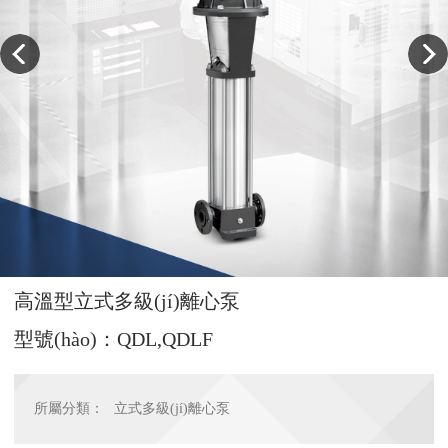
高溫型立式多級(jí)離心泵
型號(hào)：QDL,QDLF
所屬分類：
立式多級(jí)離心泵