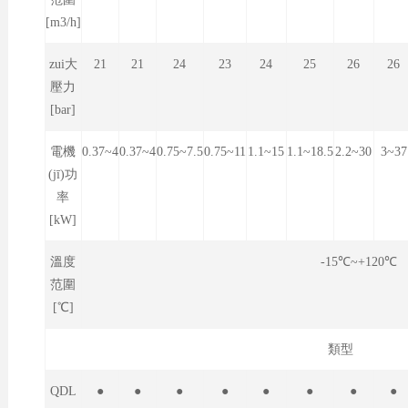
[m3/h]
zui大
21
21
24
23
24
25
26
26
壓力
[bar]
電機
0.37~4
0.37~4
0.75~7.5
0.75~11
1.1~15
1.1~18.5
2.2~30
3~37
(jī)功
率
[kW]
溫度
-15℃~+120℃
范圍
[℃]
類型
QDL
●
●
●
●
●
●
●
●