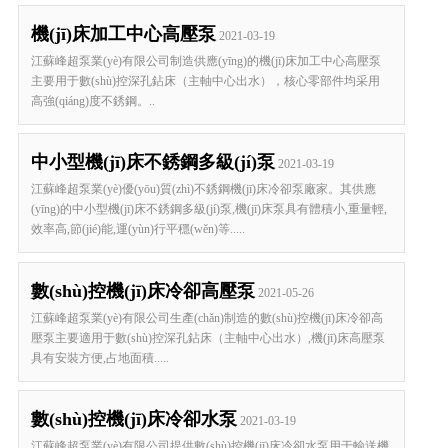
機(jī)床加工中心高壓泵
2021-03-19
江蘇峰超泵業(yè)有限公司制造供應(yīng)的機(jī)床加工中心高壓泵
主要用于數(shù)控深孔鉆床（主軸中心出水），核心零部件均采用
高強(qiáng)度不銹鋼。..
中小型機(jī)床不銹鋼多級(jí)泵
2021-03-19
江蘇峰超泵業(yè)優(yōu)質(zhì)不銹鋼機(jī)床冷卻泵廠家。其供應
(yīng)的中小型機(jī)床不銹鋼多級(jí)泵,機(jī)床泵具有體積小,重量輕,
效率高,節(jié)能,運(yùn)行平穩(wěn)等.....
數(shù)控機(jī)床冷卻高壓泵
2021-05-26
江蘇峰超泵業(yè)有限公司生產(chǎn)制造的數(shù)控機(jī)床冷卻高
壓泵主要適用于數(shù)控深孔鉆床（主軸中心出水）,機(jī)床高壓泵
具有安裝方便,占地面積.....
數(shù)控機(jī)床冷卻水泵
2021-03-19
江蘇峰超泵業(yè)有限公司提供數(shù)控機(jī)床冷卻水泵用于輸送機