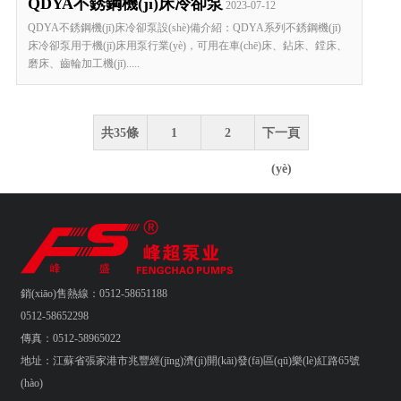
QDYA不銹鋼機(jī)床冷卻泵
2023-07-12
QDYA不銹鋼機(jī)床冷卻泵設(shè)備介紹：QDYA系列不銹鋼機(jī)
床冷卻泵用于機(jī)床用泵行業(yè)，可用在車(chē)床、鉆床、鏜床、
磨床、齒輪加工機(jī).....
共35條
1
2
下一頁
(yè)
銷(xiāo)售熱線：0512-58651188
0512-58652298
傳真：0512-58965022
地址：江蘇省張家港市兆豐經(jīng)濟(jì)開(kāi)發(fā)區(qū)樂(lè)紅路65號
(hào)