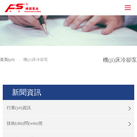
機(jī)床冷卻泵
首頁(yè)
|
機(jī)床冷卻泵
新聞資訊
行業(yè)資訊
技術(shù)問(wèn)答