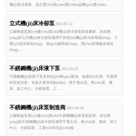
機(jī)床冷卻泵，真正實(shí)現(xiàn)產(chǎn)品國(guó)產(chǎn)。..
立式機(jī)床冷卻泵
2023-07-12
江蘇峰超泵業(yè)優(yōu)質(zhì)機(jī)床冷卻泵制造廠家，其供應
(yīng)的立式機(jī)床冷卻泵適用于各類(lèi)機(jī)床冷卻系統(tǒng)、工
業(yè)清洗系統(tǒng)、過(guò)濾系統(tǒng)、潤(rùn)滑液輸送系統
(tǒng).....
不銹鋼機(jī)床液下泵
2021-03-19
不銹鋼機(jī)床液下泵具有結(jié)構(gòu)緊湊、維護(hù)方便、可選擇
的安裝深度、安裝方便等特點(diǎn)。用于電火花、車(chē)床、磨
床、加工中心、冷卻裝置、工.....
不銹鋼機(jī)床泵制造商
2021-03-19
江蘇峰超泵業(yè)優(yōu)質(zhì)不銹鋼機(jī)床泵制造商。其供應
(yīng)的不銹鋼機(jī)床冷卻泵適用于電火花、車(chē)床、磨床、加工
中心、冷卻裝置、工業(yè)清洗設(shè)備、.....