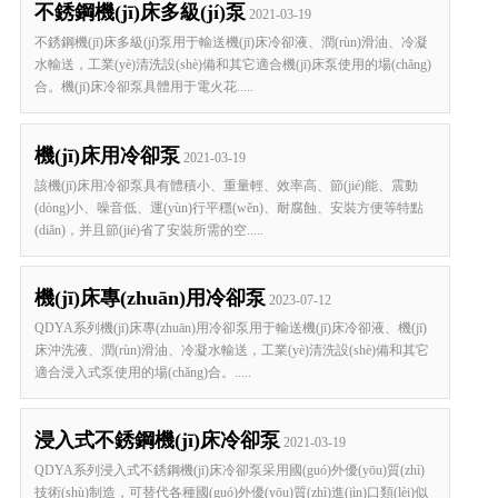
不銹鋼機(jī)床多級(jí)泵
2021-03-19
不銹鋼機(jī)床多級(jí)泵用于輸送機(jī)床冷卻液、潤(rùn)滑油、冷凝
水輸送，工業(yè)清洗設(shè)備和其它適合機(jī)床泵使用的場(chǎng)
合。機(jī)床冷卻泵具體用于電火花.....
機(jī)床用冷卻泵
2021-03-19
該機(jī)床用冷卻泵具有體積小、重量輕、效率高、節(jié)能、震動
(dòng)小、噪音低、運(yùn)行平穩(wěn)、耐腐蝕、安裝方便等特點
(diǎn)，并且節(jié)省了安裝所需的空.....
機(jī)床專(zhuān)用冷卻泵
2023-07-12
QDYA系列機(jī)床專(zhuān)用冷卻泵用于輸送機(jī)床冷卻液、機(jī)
床沖洗液、潤(rùn)滑油、冷凝水輸送，工業(yè)清洗設(shè)備和其它
適合浸入式泵使用的場(chǎng)合。.....
浸入式不銹鋼機(jī)床冷卻泵
2021-03-19
QDYA系列浸入式不銹鋼機(jī)床冷卻泵采用國(guó)外優(yōu)質(zhì)
技術(shù)制造，可替代各種國(guó)外優(yōu)質(zhì)進(jìn)口類(lèi)似