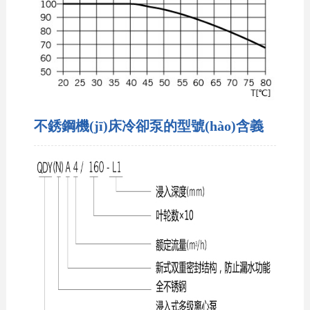
不銹鋼機(jī)床冷卻泵的型號(hào)含義