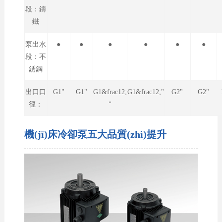
段：鑄
鐵
泵出水
●
●
●
●
●
●
段：不
銹鋼
出口口
G1"
G1"
G1&frac12;
G1&frac12;"
G2"
G2"
徑：
"
機(jī)床冷卻泵五大品質(zhì)提升