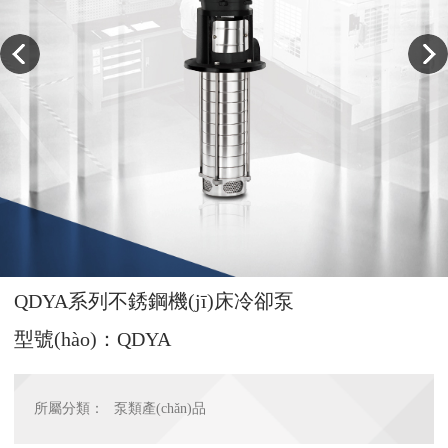
QDYA系列不銹鋼機(jī)床冷卻泵
型號(hào)：QDYA
所屬分類：
泵類產(chǎn)品