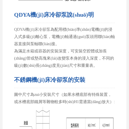
QDYA機(jī)床冷卻泵說(shuō)明
QDYA機(jī)床冷卻泵
為配用標(biāo)準(zhǔn)電機(jī)的浸
入式多級(jí)離心泵，電機(jī)軸通過(guò)泵頭用聯(lián)軸
器直接與泵軸聯(lián)接。
為滿足水箱或容器的安裝深度，可安裝空腔體或加長
(zhǎng)管或墊高塊來(lái)改變泵本身的浸入深度，不同的
級(jí)數(shù)長(zhǎng)度見(jiàn)尺寸和重量表。
不銹鋼機(jī)床冷卻泵的安裝
圖中尺寸為zui小安裝尺寸（如果水槽底部有特殊裝置，
或水槽底部鐵屑等雜物較多時(shí)H1需適當(dāng)放大）: