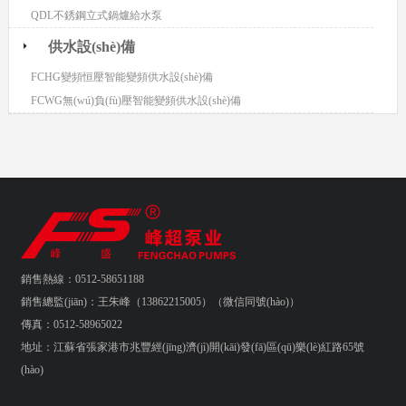
QDL不銹鋼立式鍋爐給水泵
供水設(shè)備
FCHG變頻恒壓智能變頻供水設(shè)備
FCWG無(wú)負(fù)壓智能變頻供水設(shè)備
銷售熱線：0512-58651188
銷售總監(jiān)：王朱峰（13862215005）（微信同號(hào)）
傳真：0512-58965022
地址：江蘇省張家港市兆豐經(jīng)濟(jì)開(kāi)發(fā)區(qū)樂(lè)紅路65號
(hào)