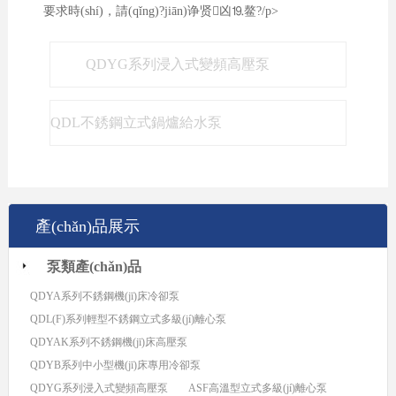
要求時(shí)，請(qǐng)?jiān)诤贤凶⒚鳌?/p>
QDYG系列浸入式變頻高壓泵
QDL不銹鋼立式鍋爐給水泵
產(chǎn)品展示
泵類產(chǎn)品
QDYA系列不銹鋼機(jī)床冷卻泵
QDL(F)系列輕型不銹鋼立式多級(jí)離心泵
QDYAK系列不銹鋼機(jī)床高壓泵
QDYB系列中小型機(jī)床專用冷卻泵
QDYG系列浸入式變頻高壓泵
ASF高溫型立式多級(jí)離心泵